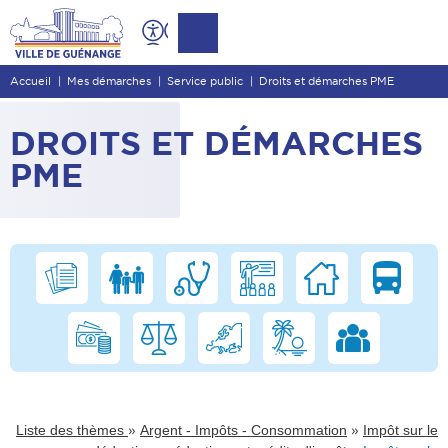
Contenu
Entête de page
Accueil
Mes démarches
Service public
Droits et démarches PME
Menu principal
Recherche
DROITS ET DÉMARCHES
Pied de page
PME
»
»
Liste des thèmes
Argent - Impôts - Consommation
Impôt sur le