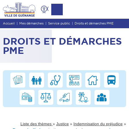
Contenu
Entête de page
Accueil
Mes démarches
Service public
Droits et démarches PME
Menu principal
Recherche
DROITS ET DÉMARCHES
Pied de page
PME
»
»
»
Liste des thèmes
Justice
Indemnisation du préjudice