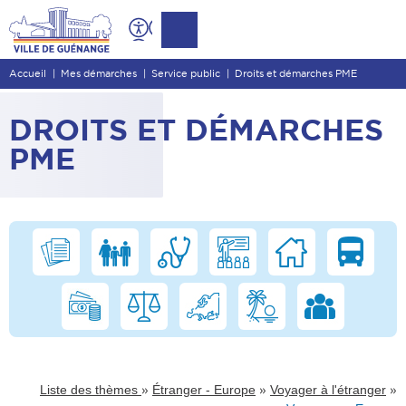
Contenu
Entête de page
Accueil
Mes démarches
Service public
Droits et démarches PME
Menu principal
Recherche
DROITS ET DÉMARCHES
Pied de page
PME
»
»
»
Liste des thèmes
Étranger - Europe
Voyager à l'étranger