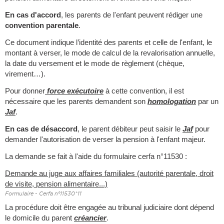
En cas d'accord
, les parents de l'enfant peuvent rédiger une
convention parentale
.
Ce document indique l’identité des parents et celle de l'enfant, le
montant à verser, le mode de calcul de la revalorisation annuelle,
la date du versement et le mode de règlement (chèque,
virement…).
Pour donner
force exécutoire
à cette convention, il est
nécessaire que les parents demandent son
homologation
par un
Jaf
.
En cas de désaccord
, le parent débiteur peut saisir le
Jaf
pour
demander l'autorisation de verser la pension à l'enfant majeur.
La demande se fait à l'aide du formulaire cerfa n°11530 :
Demande au juge aux affaires familiales (autorité parentale, droit
de visite, pension alimentaire...)
Formulaire - Cerfa n°11530*11
La procédure doit être engagée au tribunal judiciaire dont dépend
le domicile du parent
créancier
.