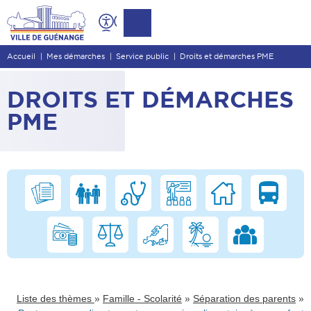
Contenu
Entête de page
Accueil
Mes démarches
Service public
Droits et démarches PME
Menu principal
Recherche
DROITS ET DÉMARCHES
Pied de page
PME
»
»
»
Liste des thèmes
Famille - Scolarité
Séparation des parents