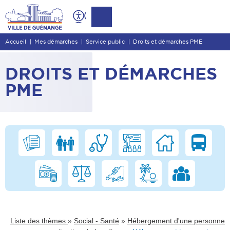
Contenu
Entête de page
Accueil
Mes démarches
Service public
Droits et démarches PME
Menu principal
Recherche
DROITS ET DÉMARCHES
Pied de page
PME
»
»
Liste des thèmes
Social - Santé
Hébergement d'une personne