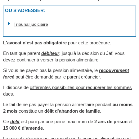
OU S'ADRESSER:
Tribunal judiciaire
L'avocat n'est pas obligatoire
pour cette procédure.
En tant que parent
débiteur
, jusqu'à la décision du Jaf, vous
devez continuer à verser la pension alimentaire.
Si vous ne payez pas la pension alimentaire, le
recouvrement
forcé
peut être demandé par le parent créancier.
Il dispose de
différentes possibilités pour récupérer les sommes
dues
.
Le fait de ne pas payer la pension alimentaire pendant
au moins
2 mois
constitue un
délit d'abandon de famille
.
Ce
délit
est puni par une peine maximum de
2 ans de prison
et
15 000 €
d'amende
.
Le parent créancier qui ne reçoit pas la pension alimentaire peut