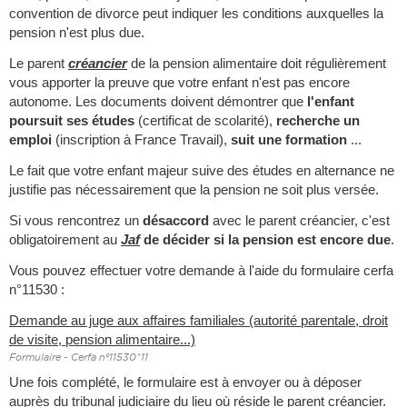
convention de divorce peut indiquer les conditions auxquelles la
pension n'est plus due.
Le parent
créancier
de la pension alimentaire doit régulièrement
vous apporter la preuve que votre enfant n'est pas encore
autonome. Les documents doivent démontrer que
l'enfant
poursuit ses études
(certificat de scolarité),
recherche un
emploi
(inscription à France Travail),
suit une formation
...
Le fait que votre enfant majeur suive des études en alternance ne
justifie pas nécessairement que la pension ne soit plus versée.
Si vous rencontrez un
désaccord
avec le parent créancier, c'est
obligatoirement au
Jaf
de décider si la pension est encore due
.
Vous pouvez effectuer votre demande à l'aide du formulaire cerfa
n°11530 :
Demande au juge aux affaires familiales (autorité parentale, droit
de visite, pension alimentaire...)
Formulaire - Cerfa n°11530*11
Une fois complété, le formulaire est à envoyer ou à déposer
auprès du tribunal judiciaire du lieu où réside le parent créancier.