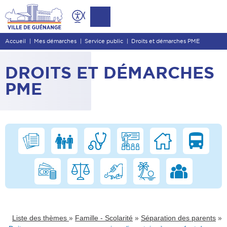
Contenu
Entête de page
Accueil
Mes démarches
Service public
Droits et démarches PME
Menu principal
Recherche
DROITS ET DÉMARCHES
Pied de page
PME
»
»
»
Liste des thèmes
Famille - Scolarité
Séparation des parents