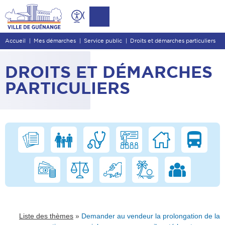
Contenu
Entête de page
Accueil
Mes démarches
Service public
Droits et démarches particuliers
Menu principal
Recherche
DROITS ET DÉMARCHES
Pied de page
PARTICULIERS
»
Liste des thèmes
Demander au vendeur la prolongation de la