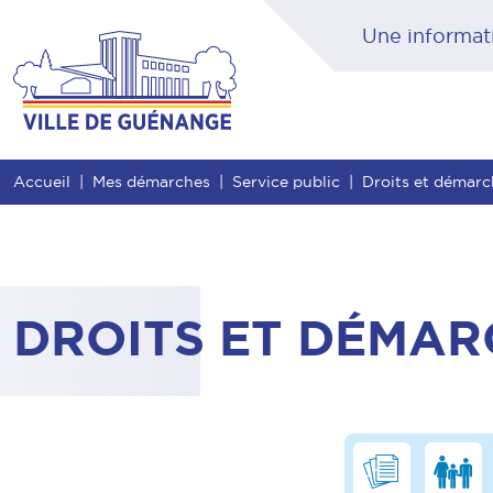
Contenu
Entête de page
Menu principal
Rec
Accueil
Mes démarches
Service public
Droits et démarch
DROITS ET DÉMAR