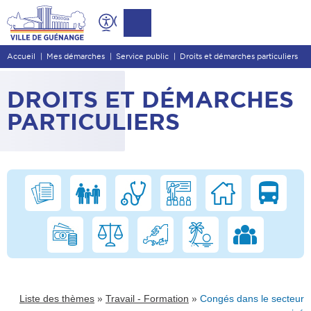
Contenu
Entête de page
Accueil
Mes démarches
Service public
Droits et démarches particuliers
Menu principal
Recherche
DROITS ET DÉMARCHES
Pied de page
PARTICULIERS
»
»
Liste des thèmes
Travail - Formation
Congés dans le secteur