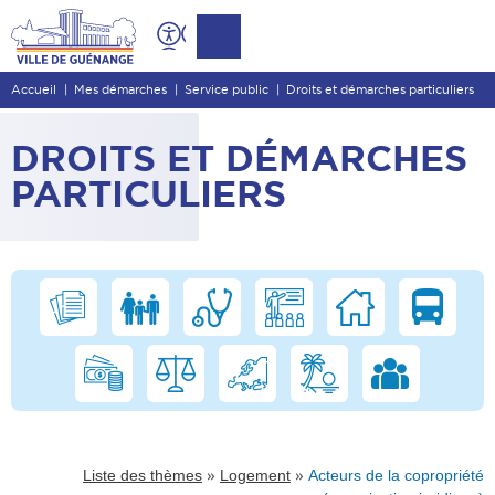
Contenu
Entête de page
Accueil
Mes démarches
Service public
Droits et démarches particuliers
Menu principal
Recherche
DROITS ET DÉMARCHES
Pied de page
PARTICULIERS
»
»
Liste des thèmes
Logement
Acteurs de la copropriété