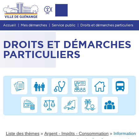
Contenu
Entête de page
Accueil
Mes démarches
Service public
Droits et démarches particuliers
Menu principal
Recherche
DROITS ET DÉMARCHES
Pied de page
PARTICULIERS
»
»
Liste des thèmes
Argent - Impôts - Consommation
Information