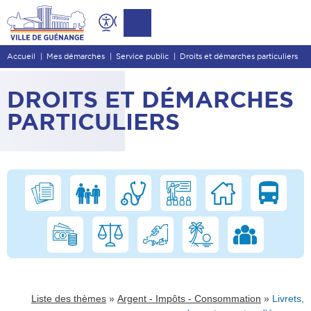
Contenu
Entête de page
Accueil
Mes démarches
Service public
Droits et démarches particuliers
Menu principal
Recherche
DROITS ET DÉMARCHES
Pied de page
PARTICULIERS
»
»
Liste des thèmes
Argent - Impôts - Consommation
Livrets,