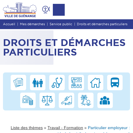
Contenu
Entête de page
Accueil
Mes démarches
Service public
Droits et démarches particuliers
Menu principal
Recherche
DROITS ET DÉMARCHES
Pied de page
PARTICULIERS
»
»
Liste des thèmes
Travail - Formation
Particulier employeur :