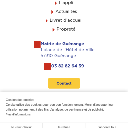
L'appli
Actualités
Livret d’accueil
Propreté
Mairie de Guénange
1 place de l'Hôtel de Ville
57310 Guénange
03 82 82 64 39
Contact
Suivez-nous
Gestion des cookies
Ce site utilise des cookies pour son bon fonctionnement. Merci d'accepter leur
utilisation notamment à des fins d'analyse, de pertinence et de publicité.
Plus d'informations
Mentions légales
-
Données personnelles
-
Plan du site
Je veux choisir
Je refuse
J'accepte tout