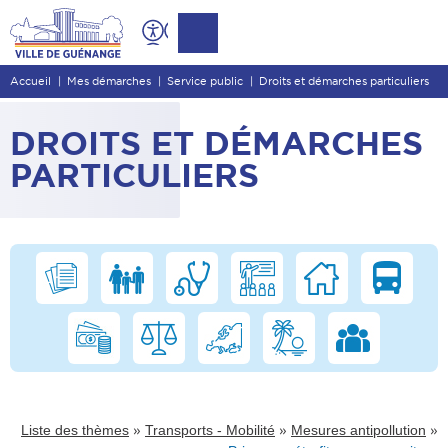
Contenu
Entête de page
Accueil
Mes démarches
Service public
Droits et démarches particuliers
Menu principal
Recherche
DROITS ET DÉMARCHES
Pied de page
PARTICULIERS
»
»
»
Liste des thèmes
Transports - Mobilité
Mesures antipollution