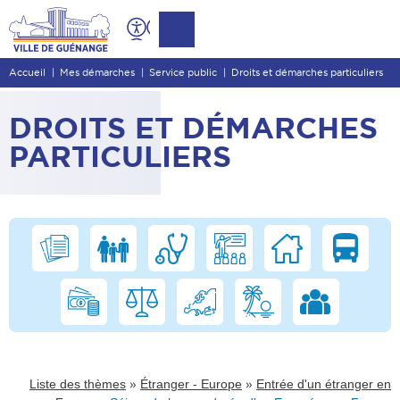
Contenu
Entête de page
Accueil
Mes démarches
Service public
Droits et démarches particuliers
Menu principal
Recherche
DROITS ET DÉMARCHES
Pied de page
PARTICULIERS
»
»
Liste des thèmes
Étranger - Europe
Entrée d'un étranger en