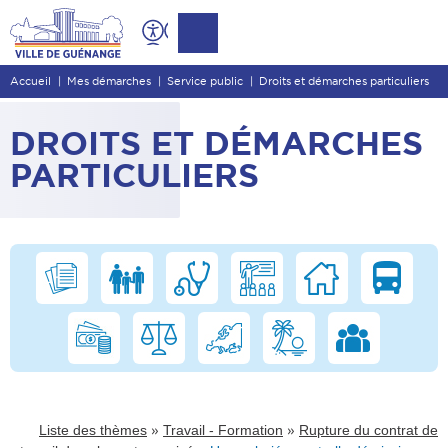
Contenu
Entête de page
Accueil
Mes démarches
Service public
Droits et démarches particuliers
Menu principal
Recherche
DROITS ET DÉMARCHES
Pied de page
PARTICULIERS
»
»
Liste des thèmes
Travail - Formation
Rupture du contrat de