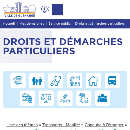
Contenu
Entête de page
Accueil
Mes démarches
Service public
Droits et démarches particuliers
Menu principal
Recherche
DROITS ET DÉMARCHES
Pied de page
PARTICULIERS
»
»
»
Liste des thèmes
Transports - Mobilité
Conduire à l'étranger