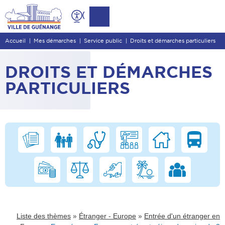
Contenu
Entête de page
Accueil
Mes démarches
Service public
Droits et démarches particuliers
Menu principal
Recherche
DROITS ET DÉMARCHES
Pied de page
PARTICULIERS
»
»
Liste des thèmes
Étranger - Europe
Entrée d'un étranger en