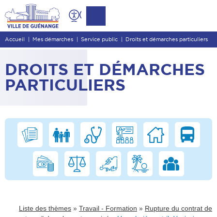
Contenu
Entête de page
Accueil
Mes démarches
Service public
Droits et démarches particuliers
Menu principal
Recherche
DROITS ET DÉMARCHES
Pied de page
PARTICULIERS
»
»
Liste des thèmes
Travail - Formation
Rupture du contrat de