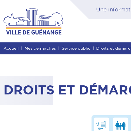
Contenu
Entête de page
Menu principal
Rec
Accueil
Mes démarches
Service public
Droits et démarch
DROITS ET DÉMAR