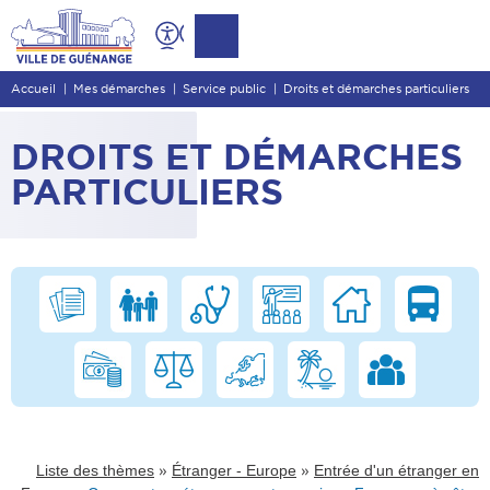
Contenu
Entête de page
Accueil
Mes démarches
Service public
Droits et démarches particuliers
Menu principal
Recherche
DROITS ET DÉMARCHES
Pied de page
PARTICULIERS
»
»
Liste des thèmes
Étranger - Europe
Entrée d'un étranger en