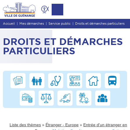
Contenu
Entête de page
Accueil
Mes démarches
Service public
Droits et démarches particuliers
Menu principal
Recherche
DROITS ET DÉMARCHES
Pied de page
PARTICULIERS
»
»
Liste des thèmes
Étranger - Europe
Entrée d'un étranger en