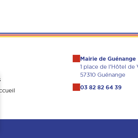
Mairie de Guénange
1 place de l'Hôtel de 
57310 Guénange
s
03 82 82 64 39
ccueil