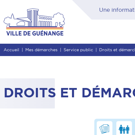
Contenu
Entête de page
Menu principal
Rec
Accueil
Mes démarches
Service public
Droits et démarc
DROITS ET DÉMAR