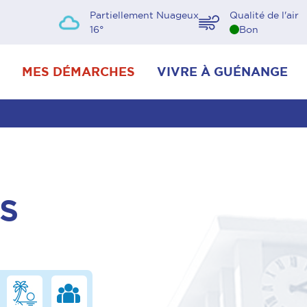
Partiellement Nuageux
Qualité de l'air
16
°
Bon
MES DÉMARCHES
VIVRE À GUÉNANGE
S