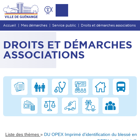
Contenu
Entête de page
Accueil
Mes démarches
Service public
Droits et démarches associations
Menu principal
Recherche
DROITS ET DÉMARCHES
Pied de page
ASSOCIATIONS
»
Liste des thèmes
DU OPEX Imprimé d'identification du blessé en