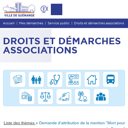
Contenu
Entête de page
Accueil
Mes démarches
Service public
Droits et démarches associations
Menu principal
Recherche
DROITS ET DÉMARCHES
Pied de page
ASSOCIATIONS
»
Liste des thèmes
Demande d'attribution de la mention "Mort pour