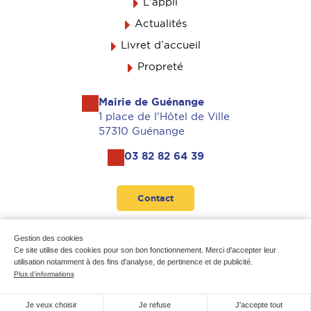
L'appli
Actualités
Livret d’accueil
Propreté
Mairie de Guénange
1 place de l'Hôtel de Ville
57310 Guénange
03 82 82 64 39
Contact
Suivez-nous
Gestion des cookies
Ce site utilise des cookies pour son bon fonctionnement. Merci d'accepter leur
utilisation notamment à des fins d'analyse, de pertinence et de publicité.
Plus d'informations
Mentions légales
-
Données personnelles
-
Plan du site
Je veux choisir
Je refuse
J'accepte tout