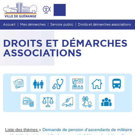
Contenu
Entête de page
Accueil
Mes démarches
Service public
Droits et démarches associations
Menu principal
Recherche
DROITS ET DÉMARCHES
Pied de page
ASSOCIATIONS
»
Liste des thèmes
Demande de pension d'ascendants de militaire