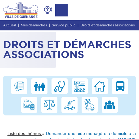
Contenu
Entête de page
Accueil
Mes démarches
Service public
Droits et démarches associations
Menu principal
Recherche
DROITS ET DÉMARCHES
Pied de page
ASSOCIATIONS
»
Liste des thèmes
Demander une aide ménagère à domicile à la