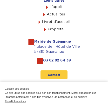
Liens utiles
L'appli
Actualités
Livret d’accueil
Propreté
Mairie de Guénange
1 place de l'Hôtel de Ville
57310 Guénange
03 82 82 64 39
Contact
Suivez-nous
Gestion des cookies
Ce site utilise des cookies pour son bon fonctionnement. Merci d'accepter leur
utilisation notamment à des fins d'analyse, de pertinence et de publicité.
Plus d'informations
Mentions légales
-
Données personnelles
-
Plan du site