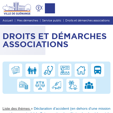
Contenu
Entête de page
Accueil
Mes démarches
Service public
Droits et démarches associations
Menu principal
Recherche
DROITS ET DÉMARCHES
Pied de page
ASSOCIATIONS
»
Liste des thèmes
Déclaration d'accident (en dehors d'une mission