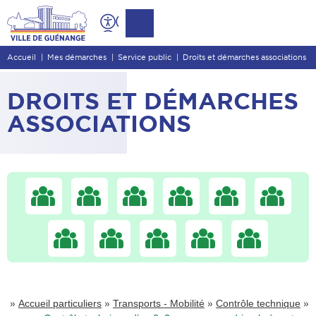
Contenu
Entête de page
Accueil
Mes démarches
Service public
Droits et démarches associations
Menu principal
Recherche
DROITS ET DÉMARCHES
Pied de page
ASSOCIATIONS
»
»
»
»
Accueil particuliers
Transports - Mobilité
Contrôle technique