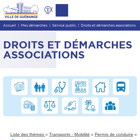
Contenu
Entête de page
Accueil
Mes démarches
Service public
Droits et démarches associations
Menu principal
Recherche
DROITS ET DÉMARCHES
Pied de page
ASSOCIATIONS
»
»
»
Liste des thèmes
Transports - Mobilité
Permis de conduire