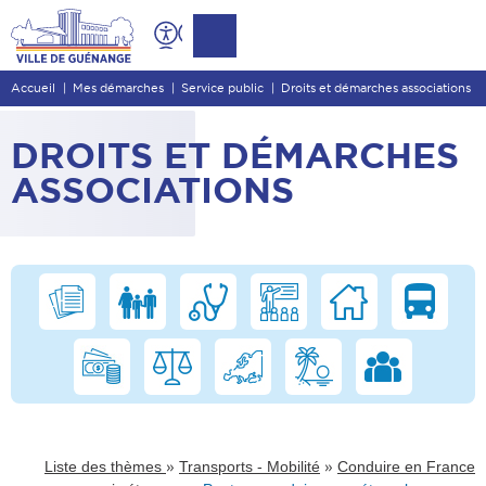
Contenu
Entête de page
Accueil
Mes démarches
Service public
Droits et démarches associations
Menu principal
Recherche
DROITS ET DÉMARCHES
Pied de page
ASSOCIATIONS
»
»
Liste des thèmes
Transports - Mobilité
Conduire en France