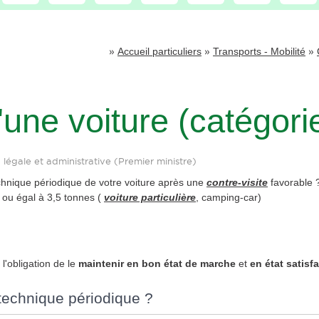
»
»
»
Accueil particuliers
Transports - Mobilité
'une voiture (catégori
n légale et administrative (Premier ministre)
chnique périodique de votre voiture après une
contre-visite
favorable ?
r ou égal à 3,5 tonnes (
voiture particulière
, camping-car)
l'obligation de le
maintenir en bon état de marche
et
en état satisf
 technique périodique ?