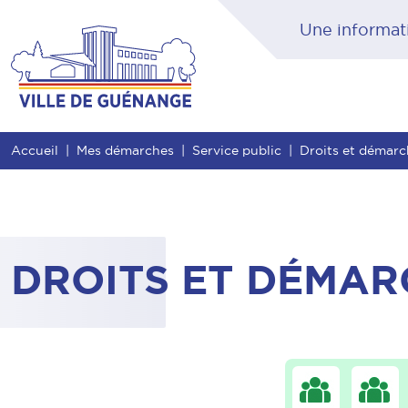
Contenu
Entête de page
Menu principal
Rec
Accueil
Mes démarches
Service public
Droits et démarc
DROITS ET DÉMAR