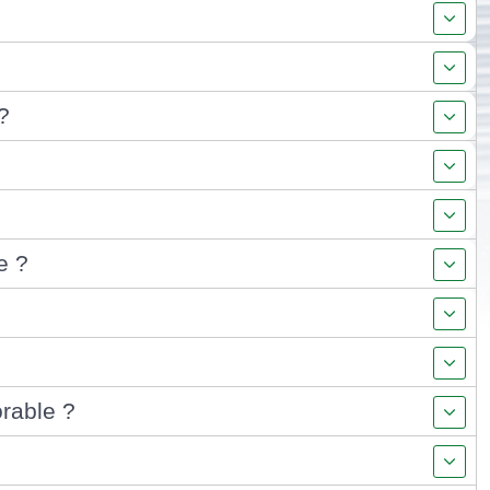
?
e ?
orable ?