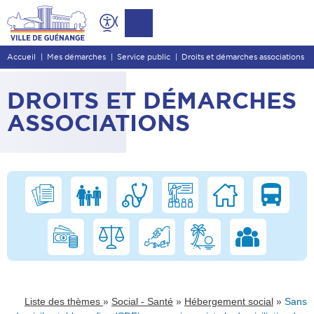
Contenu
Entête de page
Accueil
Mes démarches
Service public
Droits et démarches associations
Menu principal
Recherche
DROITS ET DÉMARCHES
Pied de page
ASSOCIATIONS
»
»
»
Liste des thèmes
Social - Santé
Hébergement social
Sans