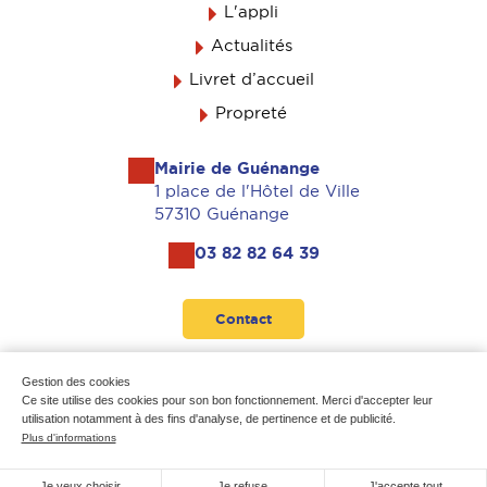
L'appli
Actualités
Livret d’accueil
Propreté
Mairie de Guénange
1 place de l'Hôtel de Ville
57310 Guénange
03 82 82 64 39
Contact
Suivez-nous
Gestion des cookies
Ce site utilise des cookies pour son bon fonctionnement. Merci d'accepter leur
utilisation notamment à des fins d'analyse, de pertinence et de publicité.
Plus d'informations
Mentions légales
-
Données personnelles
-
Plan du site
Je veux choisir
Je refuse
J'accepte tout