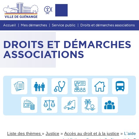
Contenu
Entête de page
Accueil
Mes démarches
Service public
Droits et démarches associations
Menu principal
Recherche
DROITS ET DÉMARCHES
Pied de page
ASSOCIATIONS
»
»
»
Liste des thèmes
Justice
Accès au droit et à la justice
L'aide