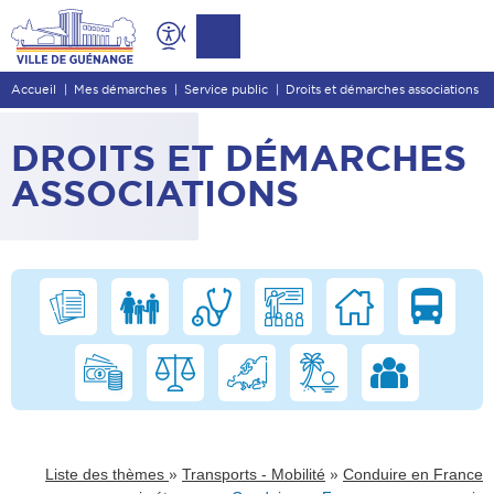
Contenu
Entête de page
Accueil
Mes démarches
Service public
Droits et démarches associations
Menu principal
Recherche
DROITS ET DÉMARCHES
Pied de page
ASSOCIATIONS
»
»
Liste des thèmes
Transports - Mobilité
Conduire en France